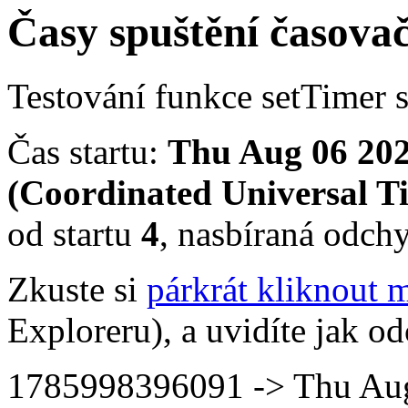
Časy spuštění časova
Testování funkce setTimer s
Čas startu:
Thu Aug 06 20
(Coordinated Universal T
od startu
4
, nasbíraná odch
Zkuste si
párkrát kliknout 
Exploreru), a uvidíte jak o
1785998396091 -> Thu Au