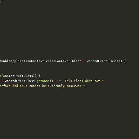
er
shableApplicationContext childContext, Class
[]
m
+
 wantedEventClass.
getName
() 
+
". This class does not "
+
erface and thus cannot be externaly observed."