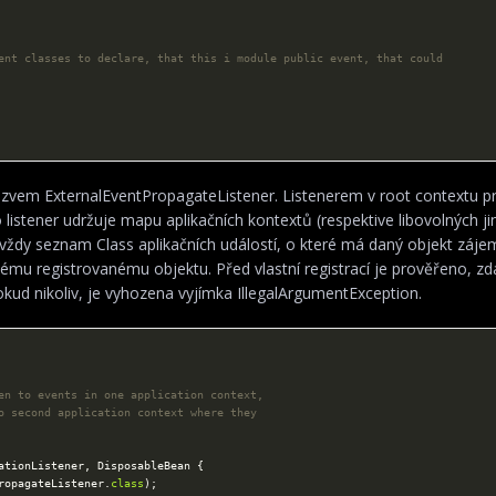
názvem ExternalEventPropagateListener. Listenerem v root contextu 
 listener udržuje mapu aplikačních kontextů (respektive libovolných ji
uje vždy seznam Class aplikačních událostí, o které má daný objekt záje
nému registrovanému objektu. Před vlastní registrací je prověřeno, z
kud nikoliv, je vyhozena vyjímka IllegalArgumentException.
ropagateListener.
class