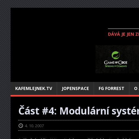
DÁVÁ JE JEN 
KAFEMLEJNEK.TV
JOPENSPACE
FG FORREST
O
Část #4: Modulární syst
4. 10. 2007