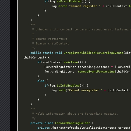
if
(log.
isErrorEnabled
				log.
error
(
"Cannot register "
+
 childContext.
t
	 */
public
static
void
unregisterChildForForwardingEvents
(Abs
if
(rootContext.
isActive
			ForwardingListener forwardingListener 
=
 (Forwardi
			forwardingListener.
removeEventForwarding
else
if
(log.
isInfoEnabled
				log.
info
(
"Cannot unregister "
+
 childContext.
	 */
private
class
ForwardMappingHolder
private