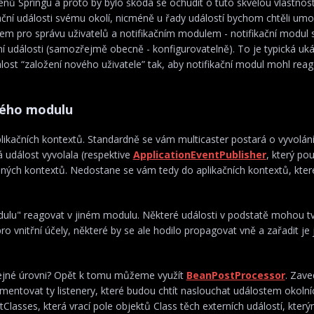
enů Springu a proto by bylo škoda se ochudit o tuto skvělou vlastnos
ační události svému okolí, nicméně u řady událostí bychom chtěli umo
m pro správu uživatelů a notifikačním modulem - notifikační modul 
ační události (samozřejmě obecně - konfigurovatelně). To je typická uk
ost “založení nového uživatele” tak, aby notifikační modul mohl rea
ného modulu
likačních kontextů. Standardně se vám multicaster postará o vyvolání
á událost vyvolala (respektive
ApplicationEventPublisher
, který pou
zených kontextů. Nedostane se vám tedy do aplikačních kontextů, kter
ulu" reagovat v jiném modulu. Některé události v podstatě mohou tv
o vnitřní účely, některé by se ale hodilo propagovat vně a zařadit je
 stejné úrovni? Opět k tomu můžeme využít
BeanPostProcessor
. Zav
mentovat ty listenery, které budou chtít naslouchat událostem okoln
asses, která vrací pole objektů Class těch externích událostí, který