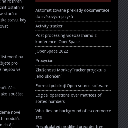
t na rozhraní
žnit ostatním
Automatizované překlady dokumentace
se stará o
do světových jazyků
ázka stavu, kdy
Activity tracker
govat
Post processing videozáznamů z
konference jOpenSpace
jOpenSpace 2022
 listenerů na
Proxycian
žijete pro
é nejsou ve
Zkušenosti MonkeyTracker projektu a
jeho ukončení
Forresti publikují Open source software
ořit část
 jako součást
Logical operations over matrices of
sorted numbers
What lies on background of e-commerce
edeme nové
site
ích modulů.
m chtějí
Precalculated modified preorder tree