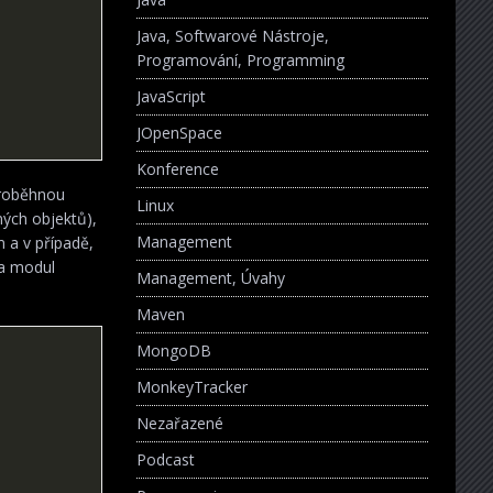
Java, Softwarové Nástroje,
Programování, Programming
JavaScript
JOpenSpace
Konference
proběhnou
Linux
ných objektů),
Management
m a v případě,
da modul
Management, Úvahy
Maven
MongoDB
MonkeyTracker
Nezařazené
Podcast