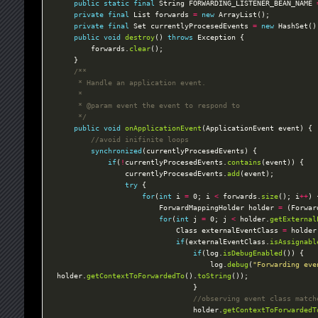
public
static
final
 String FORWARDING_LISTENER_BEAN_NAME 
private
final
 List forwards 
=
new
private
final
 Set currentlyProcesedEvents 
=
new
public
void
destroy
() 
throws
		forwards.
clear
	 */
public
void
onApplicationEvent
//avoid inifinite loops
synchronized
if
(
!
currentlyProcesedEvents.
contains
				currentlyProcesedEvents.
add
try
for
(
int
 i 
=
 0; i 
<
 forwards.
size
(); i
++
						ForwardMappingHolder holder 
=
 (Forwar
for
(
int
 j 
=
 0; j 
<
 holder.
getExternal
							Class externalEventClass 
=
 holder
if
(externalEventClass.
isAssignabl
if
(log.
isDebugEnabled
									log.
debug
(
"Forwarding eve
holder.
getContextToForwardedTo
().
toString
//observing event class match
								holder.
getContextToForwardedT