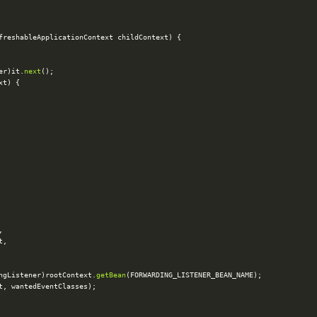
er)it.
next
ngListener)rootContext.
getBean