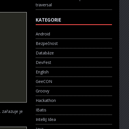
traversal
KATEGORIE
Android
Bezpečnost
Databáze
DevFest
English
GeeCON
Groovy
Hackathon
IBatis
 zařazuje je
IntelliJ Idea
Java