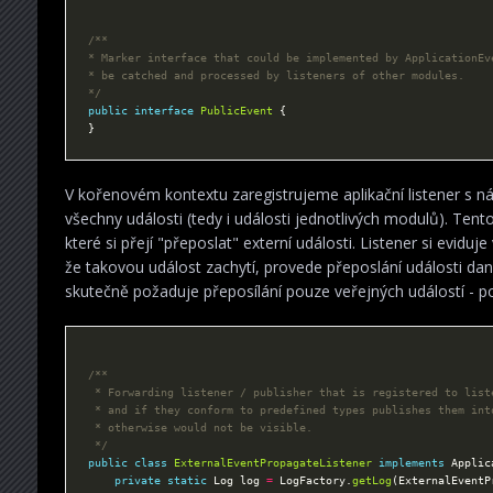
*/
public
interface
PublicEvent
V kořenovém kontextu zaregistrujeme aplikační listener s 
všechny události (tedy i události jednotlivých modulů). Tento
které si přejí "přeposlat" externí události. Listener si evid
že takovou událost zachytí, provede přeposlání události da
skutečně požaduje přeposílání pouze veřejných událostí - po
 */
public
class
ExternalEventPropagateListener
implements
private
static
 Log log 
=
 LogFactory.
getLog
(ExternalEventP