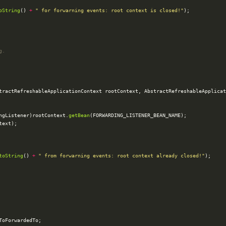
oString
() 
+
" for forwarning events: root context is closed!"
tractRefreshableApplicationContext rootContext, AbstractRefreshableApplicat
ngListener)rootContext.
getBean
toString
() 
+
" from forwarning events: root context already closed!"