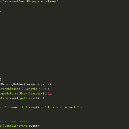
=
"externalEventPropagateListener"
dMappingHolder)forwards.
get
EventClasses
().
length
; j
++
.
getExternalEventClasses
()
[
j
]
eFrom
(event.
getClass
nt "
+
 event.
toString
() 
+
" to child context "
+
es - foward event
o
().
publishEvent