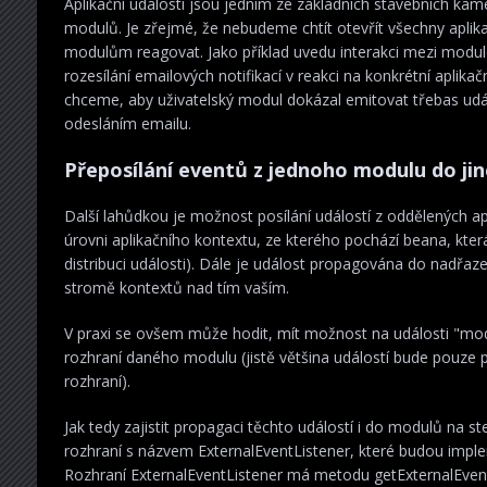
Aplikační události jsou jedním ze základních stavebních kam
modulů. Je zřejmé, že nebudeme chtít otevřít všechny aplik
modulům reagovat. Jako příklad uvedu interakci mezi module
rozesílání emailových notifikací v reakci na konkrétní aplik
chceme, aby uživatelský modul dokázal emitovat třebas udál
odesláním emailu.
Přeposílání eventů z jednoho modulu do ji
Další lahůdkou je možnost posílání událostí z oddělených ap
úrovni aplikačního kontextu, ze kterého pochází beana, kter
distribuci události). Dále je událost propagována do nadřa
stromě kontextů nad tím vaším.
V praxi se ovšem může hodit, mít možnost na události "mod
rozhraní daného modulu (jistě většina událostí bude pouze pr
rozhraní).
Jak tedy zajistit propagaci těchto událostí i do modulů na
rozhraní s názvem ExternalEventListener, které budou imple
Rozhraní ExternalEventListener má metodu getExternalEventCl