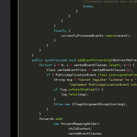
//continue checking next hold
break
finally
					currentlyProcesedEvents.
remove
public
synchronized
void
addEventForwarding
(AbstractRefre
for
(
int
 i 
=
 0; i 
<
 wantedEventClasses.
length
; i
++
			Class wantedEventClass 
=
 wantedEventClasses
[
i
]
if
 (
!
PublicApplicationEvent.
class
.
isAssignableFro
				String msg 
=
"Cannot register listener to a "
"implement PublicApplicationEvent int
if
 (log.
isFatalEnabled
					log.
fatal
throw
new
		forwards.
add
new