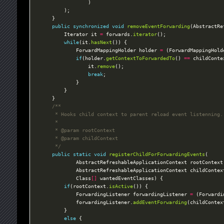
public
synchronized
void
removeEventForwarding
		Iterator it 
=
 forwards.
iterator
while
(it.
hasNext
			ForwardMappingHolder holder 
=
 (ForwardMappingHold
if
(holder.
getContextToForwardedTo
() 
==
				it.
remove
break
	 */
public
static
void
registerChildForForwardingEvents
			Class
[]
if
(rootContext.
isActive
			ForwardingListener forwardingListener 
=
 (Forwardi
			forwardingListener.
addEventForwarding
else