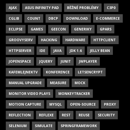
AJAX
ASUS INFINITY PAD
BĚŽNÉ PROBLÉMY
C3P0
CGLIB
COUNT
DBCP
DOWNLOAD
E-COMMERCE
ECLIPSE
GAMES
GEECON
GENERIKY
GPARS
GROOVYSERV
HACKING
HARDWARE
HTTPCLIENT
HTTPSERVER
IDE
JAVA
JDK 1.6
JELLY BEAN
JOPENSPACE
JQUERY
JUNIT
JWPLAYER
KAFEMLEJNEKTV
KONFERENCE
LETSENCRYPT
MANUAL UPGRADE
MEASURE
MOCK
MONITOR VIDEO PLAYS
MONKEYTRACKER
MOTION CAPTURE
MYSQL
OPEN-SOURCE
PROXY
REFLECTION
REFLEXE
REST
REUSE
SECURITY
SELENIUM
SIMULATE
SPRINGFRAMEWORK