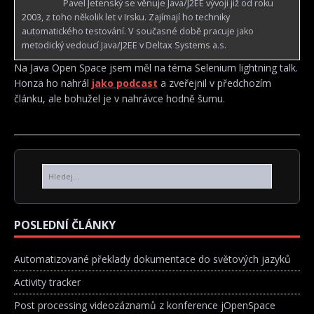
Pavel Jetenský se věnuje Java/J2EE vývoji již od roku
2003, z toho několik let v Irsku. Zajímají ho techniky
automatického testování. V současné době pracuje jako
metodický vedoucí Java/J2EE v Deltax Systems a.s.
Na Java Open Space jsem měl na téma Selenium lightning talk.
Honza ho nahrál
jako podcast
a zveřejnil v předchozím
článku, ale bohužel je v nahrávce hodně šumu.
POSLEDNÍ ČLÁNKY
Automatizované překlady dokumentace do světových jazyků
Activity tracker
Post processing videozáznamů z konference jOpenSpace