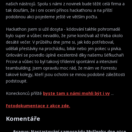
našich nástrojů. Spolu s námi z novinek bude těžit celá firma a
tak doufám, že i oni ocení přínos hackathonu a na příští
podobnou akci pojedeme ještě ve větším počtu.
Hackathon jsem si užil dosyta - kódování takhle pohromadě
bylo super a vůbec nevadilo, že jsme končívali až třeba okolo
desáté večer. V průběhu dne jsme si, jak kdo potřeboval,
udělali přestávky na procházku, biliár nebo jen pokec u pivka.
Grilování se povedlo úplně excelentně díky našemu šéfkuchaři
Frcovi a vůbec to byl takový třídenní spontánní a intenzivní
teambuilding. Jsem opravdu moc rád, že mám ve Forrestu
takové kolegy, kteří jsou ochotni se mnou podobné záležitosti
podstoupit.
Koneckonců příště
byste tam s námi mohli být i vy
...
Fotodokumentace z akce zde.
Komentáře
&raquo; Nastartování samospádu Myšlenky dne otce