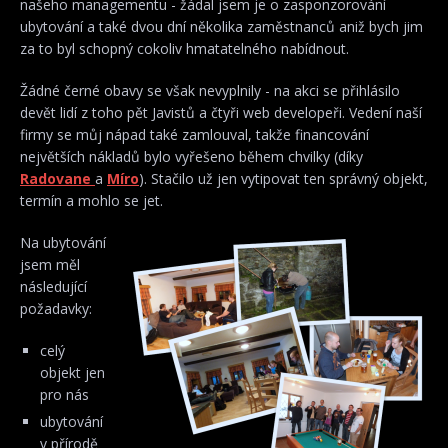
našeho managementu - žádal jsem je o zasponzorování
ubytování a také dvou dní několika zaměstnanců aniž bych jim
za to byl schopný cokoliv hmatatelného nabídnout.
Žádné černé obavy se však nevyplnily - na akci se přihlásilo
devět lidí z toho pět Javistů a čtyři web developeři. Vedení naší
firmy se můj nápad také zamlouval, takže financování
největších nákladů bylo vyřešeno během chvilky (díky
Radovane
a
Míro
). Stačilo už jen vytipovat ten správný objekt,
termín a mohlo se jet.
Na ubytování
jsem měl
následující
požadavky:
celý
objekt jen
pro nás
ubytování
v přírodě