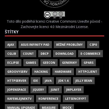
Toto dílo podléhá licenci
Creative Commons Uveďte původ -
Zachovejte licenci 4.0 Mezinárodní License
.
ŠTÍTKY
AJAX
ASUS INFINITY PAD
BĚŽNÉ PROBLÉMY
C3P0
CGLIB
COUNT
DBCP
DOWNLOAD
E-COMMERCE
ECLIPSE
GAMES
GEECON
GENERIKY
GPARS
GROOVYSERV
HACKING
HARDWARE
HTTPCLIENT
HTTPSERVER
IDE
JAVA
JDK 1.6
JELLY BEAN
JOPENSPACE
JQUERY
JUNIT
JWPLAYER
KAFEMLEJNEKTV
KONFERENCE
LETSENCRYPT
MANUAL UPGRADE
MEASURE
MOCK