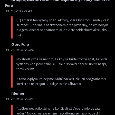
Fura
8.2.2013 21:43
[…] a získat ten kýžený spád. Aktivity, které by k tomu mohly vést
se množí – počínaje hackathonem přes pitch day, naším novým
blogem, dnešní bar campem až po čistě oddechové akce jako
[…]
Otec Fura
26.10.2012 08:49
No shodli jsme se na tom, že kdy se bude trochu spát, že bude
výsledný kód použitelnější … ale ti správní hackeři určitě nespí,
tomu věřím!
Z toho vyplývá, že nejsme žádní hackeři, ale jen programátoři,
kteří si na ně hrajou … i tak je to ale zábava :)
filemon
26.10.2012 08:10
“…vůbec nevadilo, že jsme končívali až třeba okolo desáté
večer.” Novoji, na spravnem hackathonu se nespi vubec! :)