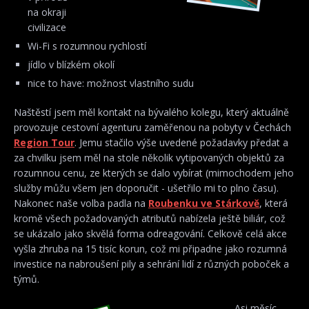
na okraji
civilizace
Wi-Fi s rozumnou rychlostí
jídlo v blízkém okolí
nice to have: možnost vlastního sudu
Naštěstí jsem měl kontakt na bývalého kolegu, který aktuálně
provozuje cestovní agenturu zaměřenou na pobyty v Čechách
Region Tour
. Jemu stačilo výše uvedené požadavky předat a
za chvilku jsem měl na stole několik vytipovaných objektů za
rozumnou cenu, ze kterých se dalo vybírat (mimochodem jeho
služby můžu všem jen doporučit - ušetřilo mi to plno času).
Nakonec naše volba padla na
Roubenku ve Stárkově
, která
kromě všech požadovaných atributů nabízela ještě biliár, což
se ukázalo jako skvělá forma odreagování. Celkově celá akce
vyšla zhruba na 15 tisíc korun, což mi připadne jako rozumná
investice na nabroušení pily a sehrání lidí z různých poboček a
týmů.
Asi měsíc