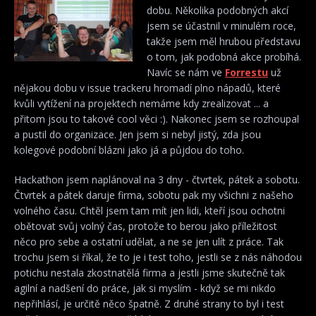
dobu. Několika podobných akcí
jsem se účastnil v minulém roce,
takže jsem měl hrubou představu
o tom, jak podobná akce probíhá.
Navíc se nám ve
Forrestu
už
nějakou dobu v issue trackeru hromadí plno nápadů, které
kvůli vytížení na projektech nemáme kdy zrealizovat ... a
přitom jsou to takové cool věci :). Nakonec jsem se rozhoupal
a pustil do organizace. Jen jsem si nebyl jistý, zda jsou
kolegové podobní blázni jako já a půjdou do toho.
Hackathon jsem naplánoval na 3 dny - čtvrtek, pátek a sobotu.
Čtvrtek a pátek daruje firma, sobotu pak my všichni z našeho
volného času. Chtěl jsem tam mít jen lidi, kteří jsou ochotni
obětovat svůj volný čas, protože to berou jako příležitost
něco pro sebe a ostatní udělat, a ne se jen ulít z práce. Tak
trochu jsem si říkal, že to je i test toho, jestli se z nás náhodou
potichu nestala zkostnatělá firma a jestli jsme skutečně tak
agilní a nadšení do práce, jak si myslím - když se mi nikdo
nepřihlásí, je určitě něco špatně. Z druhé strany to byl i test