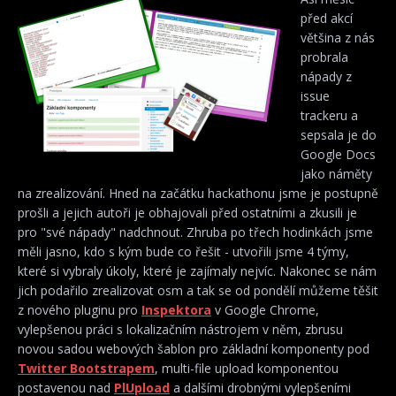
před akcí
většina z nás
probrala
nápady z
issue
trackeru a
sepsala je do
Google Docs
jako náměty
na zrealizování. Hned na začátku hackathonu jsme je postupně
prošli a jejich autoři je obhajovali před ostatními a zkusili je
pro "své nápady" nadchnout. Zhruba po třech hodinkách jsme
měli jasno, kdo s kým bude co řešit - utvořili jsme 4 týmy,
které si vybraly úkoly, které je zajímaly nejvíc. Nakonec se nám
jich podařilo zrealizovat osm a tak se od pondělí můžeme těšit
z nového pluginu pro
Inspektora
v Google Chrome,
vylepšenou práci s lokalizačním nástrojem v něm, zbrusu
novou sadou webových šablon pro základní komponenty pod
Twitter Bootstrapem
, multi-file upload komponentou
postavenou nad
PlUpload
a dalšími drobnými vylepšeními