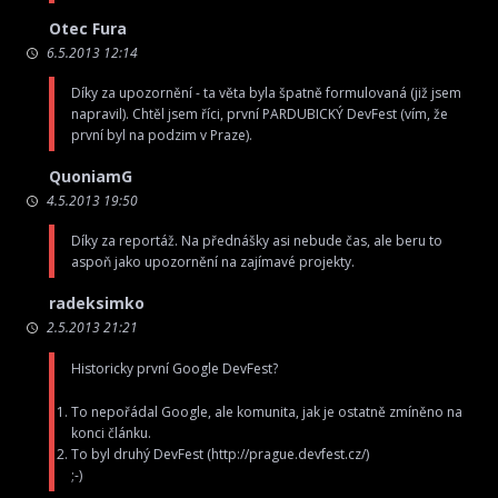
Otec Fura
6.5.2013 12:14
Díky za upozornění - ta věta byla špatně formulovaná (již jsem
napravil). Chtěl jsem říci, první PARDUBICKÝ DevFest (vím, že
první byl na podzim v Praze).
QuoniamG
4.5.2013 19:50
Díky za reportáž. Na přednášky asi nebude čas, ale beru to
aspoň jako upozornění na zajímavé projekty.
radeksimko
2.5.2013 21:21
Historicky první Google DevFest?
To nepořádal Google, ale komunita, jak je ostatně zmíněno na
konci článku.
To byl druhý DevFest (
http://prague.devfest.cz/
)
;-)