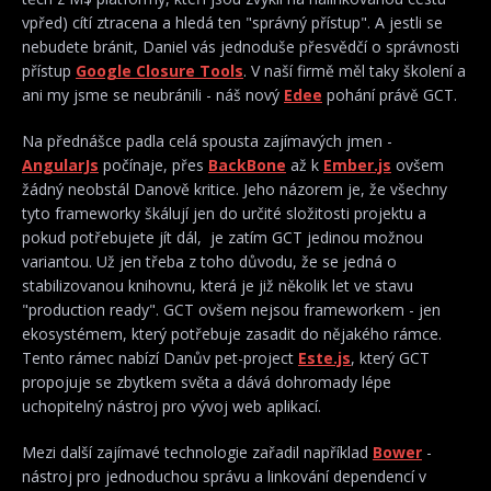
vpřed) cítí ztracena a hledá ten "správný přístup". A jestli se
nebudete bránit, Daniel vás jednoduše přesvědčí o správnosti
přístup
Google Closure Tools
. V naší firmě měl taky školení a
ani my jsme se neubránili - náš nový
Edee
pohání právě GCT.
Na přednášce padla celá spousta zajímavých jmen -
AngularJs
počínaje, přes
BackBone
až k
Ember.js
ovšem
žádný neobstál Danově kritice. Jeho názorem je, že všechny
tyto frameworky škálují jen do určité složitosti projektu a
pokud potřebujete jít dál, je zatím GCT jedinou možnou
variantou. Už jen třeba z toho důvodu, že se jedná o
stabilizovanou knihovnu, která je již několik let ve stavu
"production ready". GCT ovšem nejsou frameworkem - jen
ekosystémem, který potřebuje zasadit do nějakého rámce.
Tento rámec nabízí Danův pet-project
Este.js
, který GCT
propojuje se zbytkem světa a dává dohromady lépe
uchopitelný nástroj pro vývoj web aplikací.
Mezi další zajímavé technologie zařadil například
Bower
-
nástroj pro jednoduchou správu a linkování dependencí v