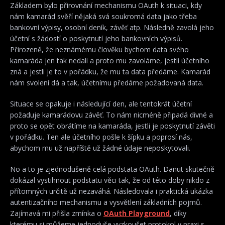
Základem bylo přirovnání mechanismu OAuth k situaci, kdy
nám kamarád svěří nějaká svá soukromá data jako třeba
bankovní výpisy, osobní deník, závěť atp. Následně zavolá jeho
účetní s žádostí o poskytnutí jeho bankovních výpisů.
Přirozeně, že neznámému člověku bychom data svého
kamaráda jen tak nedali a proto mu zavoláme, jestli účetního
zná a jestli je to v pořádku, že mu ta data předáme. Kamarád
nám svolení dá a tak, účetnímu předáme požadovaná data.
Situace se opakuje i následující den, ale tentokrát účetní
požaduje kamarádovu závěť. To nám nicméně připadá divné a
proto se opět obrátíme na kamaráda, jestli je poskytnutí závěti
v pořádku. Ten ale účetního pošle k šípku a poprosí nás,
abychom mu už napříště už žádné údaje neposkytovali.
No a to je zjednodušeně celá podstata OAuth. Danut skutečně
dokázal vystihnout podstatu věci tak, že od této doby nikdo z
přítomných určitě už nezaváhá. Následovala i praktická ukázka
autentizačního mechanismu a vysvětlení základních pojmů.
Zajímavá mi přišla zmínka o
OAuth Playground
, díky
kterému si můžeme jednoduše vyzkoušet protokol v praxi s