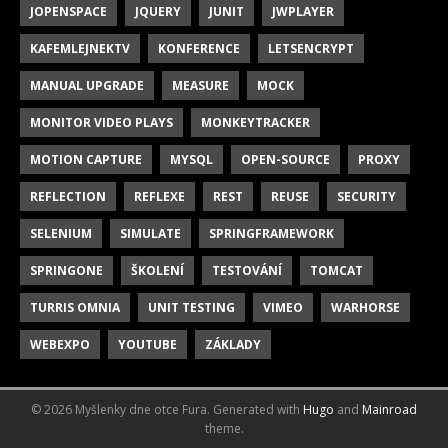
JOPENSPACE
JQUERY
JUNIT
JWPLAYER
KAFEMLEJNEKTV
KONFERENCE
LETSENCRYPT
MANUAL UPGRADE
MEASURE
MOCK
MONITOR VIDEO PLAYS
MONKEYTRACKER
MOTION CAPTURE
MYSQL
OPEN-SOURCE
PROXY
REFLECTION
REFLEXE
REST
REUSE
SECURITY
SELENIUM
SIMULATE
SPRINGFRAMEWORK
SPRINGONE
ŠKOLENÍ
TESTOVÁNÍ
TOMCAT
TURRIS OMNIA
UNIT TESTING
VIMEO
WARHORSE
WEBEXPO
YOUTUBE
ZÁKLADY
© 2026 Myšlenky dne otce Fura.
Generated with
Hugo
and
Mainroad
theme.