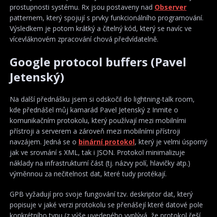
prostupnosti systému. Rx jsou postaveny nad
Observer
patternem, který spojují s prvky funkcionálního programování.
Výsledkem je potom krátký a čitelný kód, který se navíc ve
vícevláknovém zpracování chová předvídatelně.
Google protocol buffers (Pavel
Jetenský)
Na další přednášku jsem si odskočil do lightning-talk room,
kde přednášel můj kamarád Pavel Jetenský z Inmite o
komunikačním protokolu, který používají mezi mobilními
přístroji a serverem a zároveň mezi mobilními přístroji
navzájem. Jedná se o
binární protokol
, který je velmi úsporný
jak ve srovnání s XML, tak i JSON. Protokol minimalizuje
náklady na infrastrukturní část (tj. názvy polí, hlavičky atp.)
výměnnou za nečitelnost dat, které tudy protékají.
GPB vyžadují pro svoje fungování tzv. deskriptor dat, který
popisuje v jaké verzi protokolu se přenášejí které datové pole
konkrétního typu (z výše uvedeného vyplývá, že protokol řeší