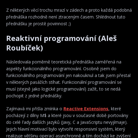
Z některých věcí trochu mrazí v zádech a proto každá podobná
přednáška rozhodně není ztraceným časem. Shlédnout tuto
přednášku je prostě povinnost ;)
Reaktivní programování (Aleš
Roubíček)
Následovala poměrně teoretická přednáška zaměřená na
aspekty funkcionálního programování. Osobně jsem do
funkcionálního programování jen nakouknul a tak jsem přestal
v některých pasážích stíhat. Funkcionální programování se
musí (stejně jako logické programování) zažít, to se nedá
pochopit z jedné přednášky.
Zajímavá mi přišla zmínka o
Reactive Extensions
, které
pocházejí z dílny M$ a které jsou v současné době portovány
do celé řady dalších jazyků (Javy, C a JavaScriptu nevyjímaje).
Jejich hlavní motivací bylo vytvořit responsivní systém, který
realizuje většinu operací asynchronně a tím dochází ke zvýšení