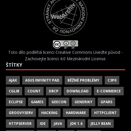
Toto dílo podléhá licenci
Creative Commons Uveďte původ -
Zachovejte licenci 4.0 Mezinárodní License
.
ŠTÍTKY
AJAX
ASUS INFINITY PAD
BĚŽNÉ PROBLÉMY
C3P0
CGLIB
COUNT
DBCP
DOWNLOAD
E-COMMERCE
ECLIPSE
GAMES
GEECON
GENERIKY
GPARS
GROOVYSERV
HACKING
HARDWARE
HTTPCLIENT
HTTPSERVER
IDE
JAVA
JDK 1.6
JELLY BEAN