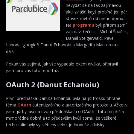
nevydat se na tak zajímavou
akci zvlášť, když probíhá jen pár
stovek metrů od mého domu.
Na
programu
byli přitom samí
zajímaví řečníci - Michal Špaček,
Daniel Steigerwald, Pavel
Lahoda, googleři Danut Echanoiu a Margarita Manterola a
další.
Pokud vás zajímá, jak vše vypadalo okem diváka, připravil
jsem pro vás tuto reportáž.
OAuth 2 (Danut Echanoiu)
První přednáška Danuta Echanoiu byla na již trošku ohrané
téma
OAuth
autentizačního a autorizačního protokolu. Ačkoliv
jsem již byl asi na dvou přednáškách o OAuth - tato mi přišla
mimořádně dobrá a to především kvůli tomu, že veškeré
technikálie byly vysvětleny velmi jednoduše a lidsky.