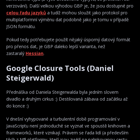
verzování). Další velkou výhodou GBP je, že jsou dostupné pro
celou řadu jazyků
a tudíž mohou sloužit jako protokol pro
multiplatformní výměnu dat podobně jako je tomu v případě
JSON formátu.
Pokud tedy potřebujete použít nějaký úsporný datový formát
pro přenos dat, je GBP daleko lepší varianta, než
zastaralý
Hessian
.
Google Closure Tools (Daniel
Steigerwald)
Přednáška od Daniela Steigerwalda byla jedním slovem
divadlo a druhým cirkus :) Destilovaná zábava od začátku až
do konce :)
V dnešní vyhypované a turbulentní době programování v
JavaScriptu není jednoduché se vyznat ve spoustě knihoven a
frameworků, které vznikají. Právem se řada lidí (a především
těch z M$ platformy, kteří jsou zvyklí na nalinkovanou cestu