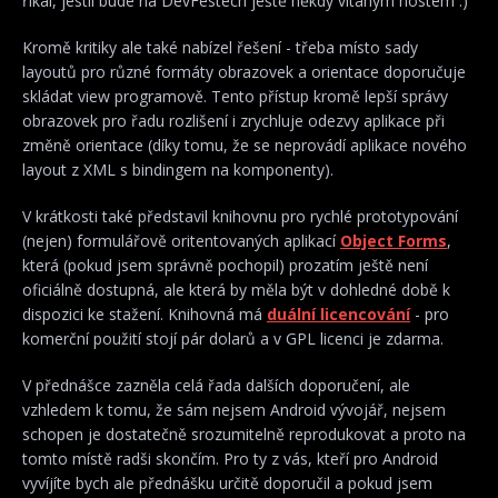
říkal, jestli bude na DevFestech ještě někdy vítaným hostem :)
Kromě kritiky ale také nabízel řešení - třeba místo sady
layoutů pro různé formáty obrazovek a orientace doporučuje
skládat view programově. Tento přístup kromě lepší správy
obrazovek pro řadu rozlišení i zrychluje odezvy aplikace při
změně orientace (díky tomu, že se neprovádí aplikace nového
layout z XML s bindingem na komponenty).
V krátkosti také představil knihovnu pro rychlé prototypování
(nejen) formulářově oritentovaných aplikací
Object Forms
,
která (pokud jsem správně pochopil) prozatím ještě není
oficiálně dostupná, ale která by měla být v dohledné době k
dispozici ke stažení. Knihovná má
duální licencování
- pro
komerční použití stojí pár dolarů a v GPL licenci je zdarma.
V přednášce zazněla celá řada dalších doporučení, ale
vzhledem k tomu, že sám nejsem Android vývojář, nejsem
schopen je dostatečně srozumitelně reprodukovat a proto na
tomto místě radši skončím. Pro ty z vás, kteří pro Android
vyvíjíte bych ale přednášku určitě doporučil a pokud jsem