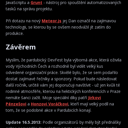
JavaScriptu a
Grunt
- nástroj pro spouštění automatizovaných
tasků na správu projektu.
Při dotazu na nový
Meteor.js
jej Dan označil na zajímavou
technologii, se kterou by se ovšem neodvážil jít zatím do
produkce.
Závěrem
Myslím, že pardubický DevFest byla výborná akce, která oživila
vody Východních Čech a rozhodně byl vidět velký kus
odvedené organizační práce. Skvělé bylo, že se sem podařilo
dostat zajímavé řečníky a sponzory. Pokud bude následovat
další ročník, určitě vám jej doporučuji navštívit - už jen kvůli té
rodinné atmosféře, kterou na hektických konferencích v Praze
nemáte šanci zažít. Moje speciální díky patří
Jirkovi
Pénzešovi
a
Honzovi Voráčkovi
, kteří mají velký podíl na
tom, že se podobné akce v Pardubicích konají.
Update 16.5.2013:
Podle organizátorů by měly být přednášky