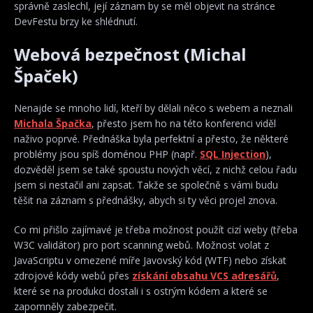
správně zaslechl, její záznam by se měl objevit na stránce
DevFestu brzy ke shlédnutí.
Webová bezpečnost (Michal
Špaček)
Nenajde se mnoho lidí, kteří by dělali něco s webem a neznali
Michala Špačka
, přesto jsem ho na této konferenci viděl
naživo poprvé. Přednáška byla perfektní a přesto, že některé
problémy jsou spíš doménou PHP (např.
SQL Injection
),
dozvěděl jsem se také spoustu nových věcí, z nichž celou řadu
jsem si nestačil ani zapsat. Takže se společně s vámi budu
těšit na záznam s přednášky, abych si ty věci projel znova.
Co mi přišlo zajímavé je třeba možnost použít cizí weby (třeba
W3C validátor) pro port scanning webů. Možnost volat z
JavaScriptu v omezené míře Javovský kód (WTF) nebo získat
zdrojové kódy webů přes
získání obsahu VCS adresářů
,
které se na produkci dostali i s ostrým kódem a které se
zapomněly zabezpečit.