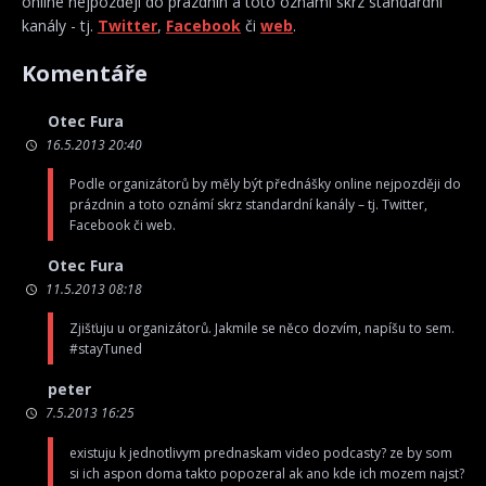
online nejpozději do prázdnin a toto oznámí skrz standardní
kanály - tj.
Twitter
,
Facebook
či
web
.
Komentáře
Otec Fura
16.5.2013 20:40
Podle organizátorů by měly být přednášky online nejpozději do
prázdnin a toto oznámí skrz standardní kanály – tj. Twitter,
Facebook či web.
Otec Fura
11.5.2013 08:18
Zjišťuju u organizátorů. Jakmile se něco dozvím, napíšu to sem.
#stayTuned
peter
7.5.2013 16:25
existuju k jednotlivym prednaskam video podcasty? ze by som
si ich aspon doma takto popozeral ak ano kde ich mozem najst?