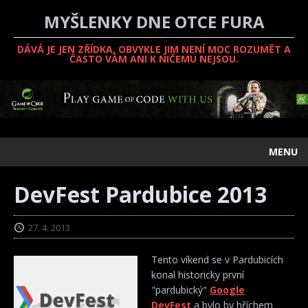
MYŠLENKY DNE OTCE FURA
DÁVÁ JE JEN ZŘÍDKA, OBVYKLE JIM NENÍ MOC ROZUMĚT A
ČASTO VÁM ANI K NIČEMU NEJSOU.
MENU
DevFest Pardubice 2013
27. 4. 2013
Tento víkend se v Pardubicích
konal historicky první
"pardubický"
Google
DevFest
a bylo by hříchem