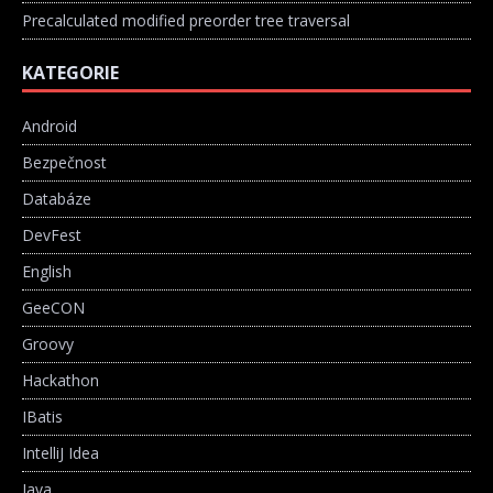
Precalculated modified preorder tree traversal
KATEGORIE
Android
Bezpečnost
Databáze
DevFest
English
GeeCON
Groovy
Hackathon
IBatis
IntelliJ Idea
Java