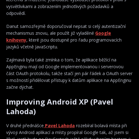
vysvětlivkami a zobrazením jednotlivých požadavků a
odpovědí.
Danut samozřejmě doporučoval nepsat si celý autentizační
mechanismus znovu, ale použít již vyladěné
Google
knihovny
, které jsou dostupné pro řadu programovacích
jazyků včetně JavaScriptu.
Zajímavá byla také zmínka o tom, že aplikace běžící na
AppEnginu mají od Google implementovanou i serverovou
část OAuth protokolu, takže stačí jen pár řádek a OAuth server
s možností přidělovat přístupy k datům aplikace na AppEnginu
začne dýchat.
Improving Android XP (Pavel
Lahoda)
V druhé přednášce
Pavel Lahoda
rozebíral bolavá místa při
vývoji Android aplikací a místy propíral Google tak, až jsem si